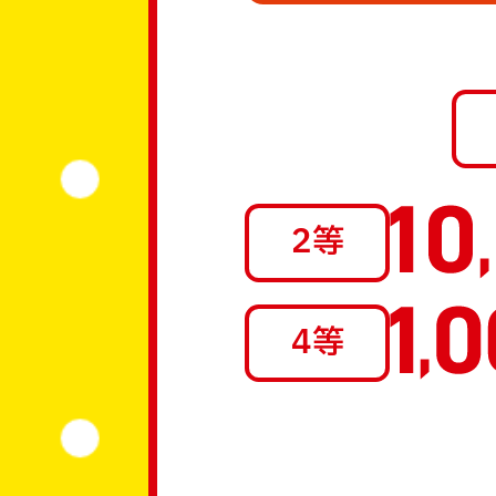
2等
4等