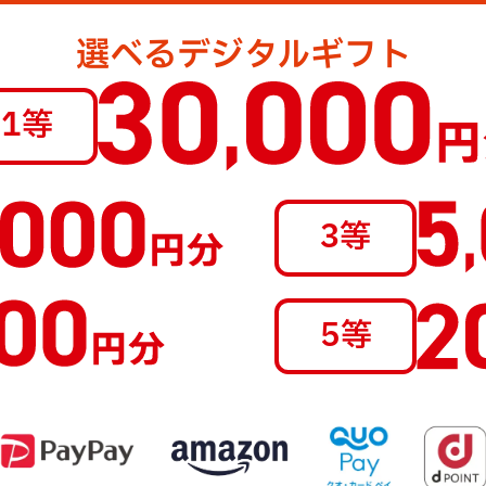
選べる
デジタルギフト
1等
3等
5等